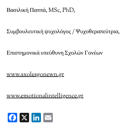
Βασιλική Παππά, MSc, PhD,
Συμβουλευτική ψυχολόγος / Ψυχοθεραπεύτρια,
Επιστημονικά υπεύθυνη Σχολών Γονέων
www.sxolesgonewn.gr
www.emotionalintelligence.gr
F
X
Li
E
ac
n
m