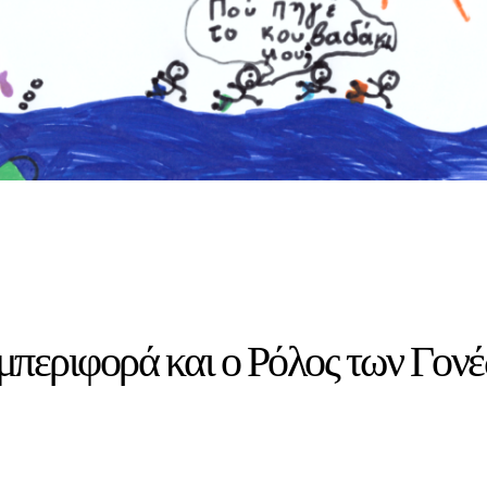
υμπεριφορά και ο Ρόλος των Γον