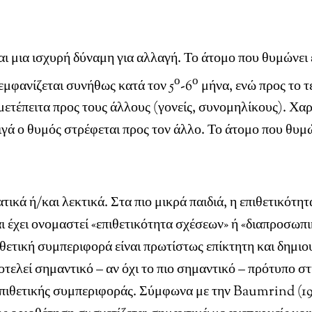
ι μια ισχυρή δύναμη για αλλαγή. Το άτομο που θυμώνει ε
ο
ο
 εμφανίζεται συνήθως κατά τον 5
-6
μήνα, ενώ προς το τ
μετέπειτα προς τους άλλους (γονείς, συνομηλίκους). Χαρ
ιγά ο θυμός στρέφεται προς τον άλλο. Το άτομο που θυμών
κά ή/και λεκτικά. Στα πιο μικρά παιδιά, η επιθετικότητ
 και έχει ονομαστεί «επιθετικότητα σχέσεων» ή «διαπροσω
θετική συμπεριφορά είναι πρωτίστως επίκτητη και δημιο
τελεί σημαντικό – αν όχι το πιο σημαντικό – πρότυπο στ
 επιθετικής συμπεριφοράς. Σύμφωνα με την Baumrind (198