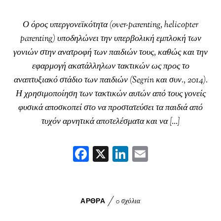
Ο όρος υπεργονεϊκότητα (over-parenting, helicopter
parenting) υποδηλώνει την υπερβολική εμπλοκή των
γονιών στην ανατροφή των παιδιών τους, καθώς και την
εφαρμογή ακατάλληλων τακτικών ως προς το
αναπτυξιακό στάδιο των παιδιών (Segrin και συν., 2014).
Η χρησιμοποίηση των τακτικών αυτών από τους γονείς
φυσικά αποσκοπεί στο να προστατεύσει τα παιδιά από
τυχόν αρνητικά αποτελέσματα και να […]
F
X
Li
E
ac
nk
m
eb
ed
ai
oo
In
l
ΆΡΘΡΑ
0 σχόλια
k