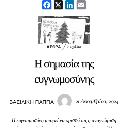
F
X
Li
E
ac
n
m
e
ke
ai
b
dI
l
o
n
o
ΆΡΘΡΑ
0 σχόλια
k
Η σημασία της
ευγνωμοσύνης
21 Δεκεμβρίου, 2024
ΒΑΣΙΛΙΚΉ ΠΑΠΠΆ
Η ευγνωμοσύνη μπορεί να οριστεί ως η αναγνώριση