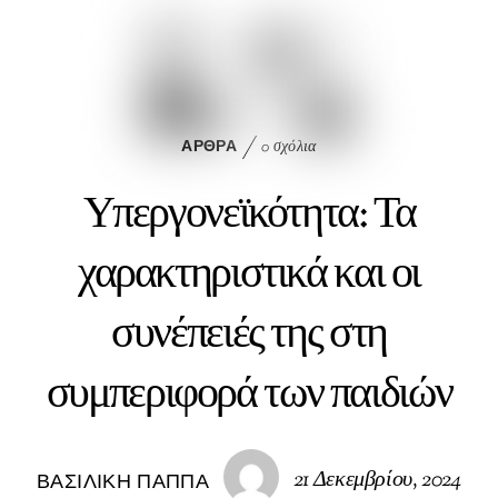
eb
ed
ai
oo
In
l
k
ΆΡΘΡΑ
0 σχόλια
Υπεργονεϊκότητα: Τα
χαρακτηριστικά και οι
συνέπειές της στη
συμπεριφορά των παιδιών
21 Δεκεμβρίου, 2024
ΒΑΣΙΛΙΚΉ ΠΑΠΠΆ