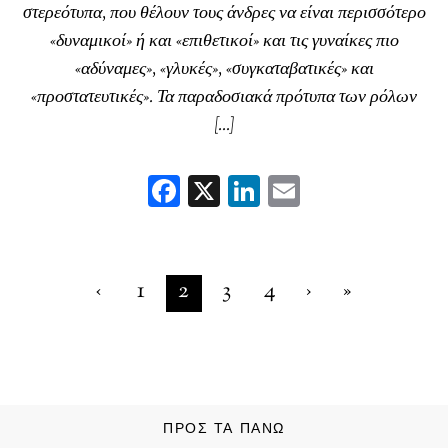
στερεότυπα, που θέλουν τους άνδρες να είναι περισσότερο
«δυναμικοί» ή και «επιθετικοί» και τις γυναίκες πιο
«αδύναμες», «γλυκές», «συγκαταβατικές» και
«προστατευτικές». Τα παραδοσιακά πρότυπα των ρόλων
[…]
F
X
Li
E
ac
nk
m
eb
ed
ai
oo
In
l
‹
1
2
3
4
›
»
k
ΠΡΟΣ ΤΑ ΠΆΝΩ