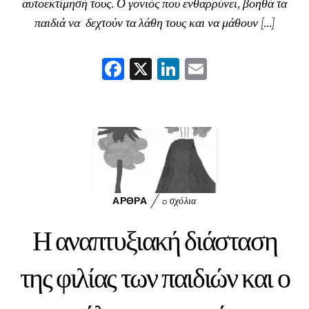
αυτοεκτίμησή τους. Ο γονιός που ενθαρρύνει, βοηθά τα
παιδιά να δεχτούν τα λάθη τους και να μάθουν […]
F
X
Li
E
ac
nk
m
eb
ed
ai
oo
In
l
k
ΆΡΘΡΑ
0 σχόλια
Η αναπτυξιακή διάσταση
της φιλίας των παιδιών και ο