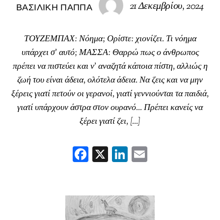
21 Δεκεμβρίου, 2024
ΒΑΣΙΛΙΚΉ ΠΑΠΠΆ
ΤΟΥΖΕΜΠΑΧ: Νόημα; Ορίστε: χιονίζει. Τι νόημα
υπάρχει σ’ αυτό; ΜΑΣΣΑ: Θαρρώ πως ο άνθρωπος
πρέπει να πιστεύει και ν’ αναζητά κάποια πίστη, αλλιώς η
ζωή του είναι άδεια, ολότελα άδεια. Να ζεις και να μην
ξέρεις γιατί πετούν οι γερανοί, γιατί γεννιούνται τα παιδιά,
γιατί υπάρχουν άστρα στον ουρανό… Πρέπει κανείς να
ξέρει γιατί ζει, […]
F
X
Li
E
ac
nk
m
eb
ed
ai
oo
In
l
k