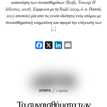
κατανόηση των συναισθημάτων (Rieffe, Terwogt &
Jellesma, 2008). Σύμφωνα με τη Rudd (2009, ό. α. Παππά,
2013) αποτελεί μία από τις εννέα ιδιότητες ενός ατόμου με
συναισθηματική νοημοσύνη και αφορά την επίγνωση των
[…]
F
X
Li
E
ac
nk
m
eb
ed
ai
oo
In
l
k
ΆΡΘΡΑ
0 σχόλια
Τα συναισθήματα των