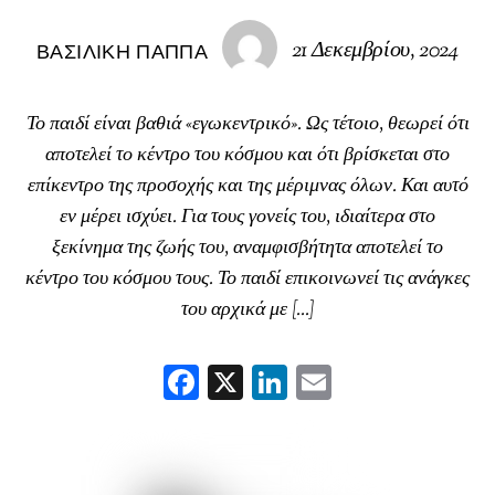
21 Δεκεμβρίου, 2024
ΒΑΣΙΛΙΚΉ ΠΑΠΠΆ
Το παιδί είναι βαθιά «εγωκεντρικό». Ως τέτοιο, θεωρεί ότι
αποτελεί το κέντρο του κόσμου και ότι βρίσκεται στο
επίκεντρο της προσοχής και της μέριμνας όλων. Και αυτό
εν μέρει ισχύει. Για τους γονείς του, ιδιαίτερα στο
ξεκίνημα της ζωής του, αναμφισβήτητα αποτελεί το
κέντρο του κόσμου τους. Το παιδί επικοινωνεί τις ανάγκες
του αρχικά με […]
F
X
Li
E
ac
nk
m
eb
ed
ai
oo
In
l