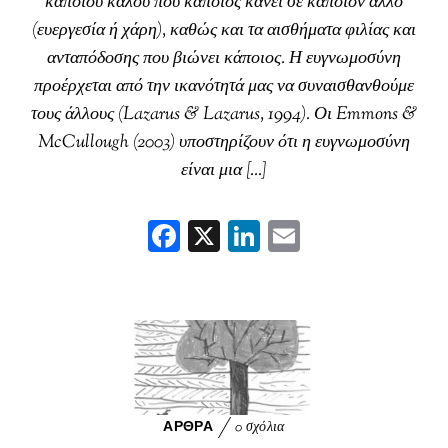
κάποιου καλού που κάποιος κάνει σε κάποιον άλλο
(ευεργεσία ή χάρη), καθώς και τα αισθήματα φιλίας και
ανταπόδοσης που βιώνει κάποιος. Η ευγνωμοσύνη
προέρχεται από την ικανότητά μας να συναισθανθούμε
τους άλλους (Lazarus & Lazarus, 1994). Οι Emmons &
McCullough (2003) υποστηρίζουν ότι η ευγνωμοσύνη
είναι μια […]
F
X
Li
E
ac
nk
m
eb
ed
ai
oo
In
l
k
ΆΡΘΡΑ
0 σχόλια