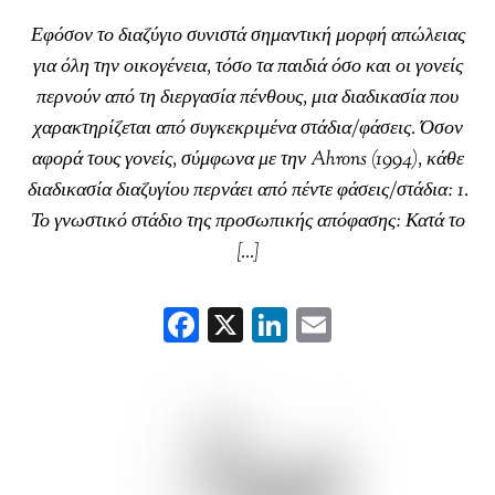
Εφόσον το διαζύγιο συνιστά σημαντική μορφή απώλειας
για όλη την οικογένεια, τόσο τα παιδιά όσο και οι γονείς
περνούν από τη διεργασία πένθους, μια διαδικασία που
χαρακτηρίζεται από συγκεκριμένα στάδια/φάσεις. Όσον
αφορά τους γονείς, σύμφωνα με την Ahrons (1994), κάθε
διαδικασία διαζυγίου περνάει από πέντε φάσεις/στάδια: 1.
Το γνωστικό στάδιο της προσωπικής απόφασης: Κατά το
[…]
F
X
Li
E
ac
nk
m
eb
ed
ai
oo
In
l
k