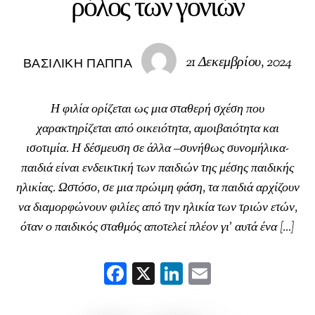
ρόλος των γονιών
21 Δεκεμβρίου, 2024
ΒΑΣΙΛΙΚΉ ΠΑΠΠΆ
Η φιλία ορίζεται ως μια σταθερή σχέση που
χαρακτηρίζεται από οικειότητα, αμοιβαιότητα και
ισοτιμία. Η δέσμευση σε άλλα –συνήθως συνομήλικα-
παιδιά είναι ενδεικτική των παιδιών της μέσης παιδικής
ηλικίας. Ωστόσο, σε μια πρώιμη φάση, τα παιδιά αρχίζουν
να διαμορφώνουν φιλίες από την ηλικία των τριών ετών,
όταν ο παιδικός σταθμός αποτελεί πλέον γι’ αυτά ένα […]
F
X
Li
E
ac
nk
m