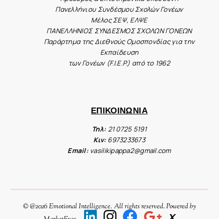
Πανελλήνιου Συνδέσμου Σχολών Γονέων
Μέλος ΣΕΨ, ΕΛΨΕ
ΠΑΝΕΛΛΗΝΙΟΣ ΣΥΝΔΕΣΜΟΣ ΣΧΟΛΩΝ ΓΟΝΕΩΝ
Παράρτημα της Διεθνούς Ομοσπονδίας για την
Εκπαίδευση
των Γονέων (F.I.E.P.) από το 1962
ΕΠΙΚΟΙΝΩΝΙΑ
Τηλ:
21 0725 5191
Κιν:
6973233673
Email:
vasilikipappa2@gmail.com
© @2026 Emotional Intelligence. All rights reserved. Powered by
X