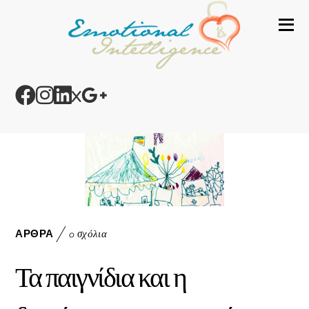
ΆΡΘΡΑ
0 σχόλια
Τα παιγνίδια και η