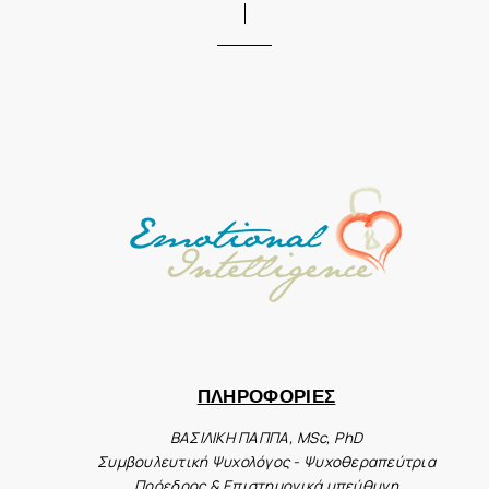
ΠΛΗΡΟΦΟΡΙΕΣ
ΒΑΣΙΛΙΚΗ ΠΑΠΠΑ, MSc, PhD
Συμβουλευτική Ψυχολόγος - Ψυχοθεραπεύτρια
Πρόεδρος & Επιστημονικά υπεύθυνη