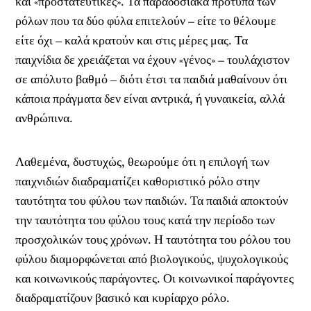
και «προστατευτικές». Τα παραδοσιακά πρότυπα των
ρόλων που τα δύο φύλα επιτελούν – είτε το θέλουμε
είτε όχι – καλά κρατούν και στις μέρες μας. Τα
παιχνίδια δε χρειάζεται να έχουν «γένος» – τουλάχιστον
σε απόλυτο βαθμό – διότι έτσι τα παιδιά μαθαίνουν ότι
κάποια πράγματα δεν είναι αντρικά, ή γυναικεία, αλλά
ανθρώπινα.
Λαθεμένα, δυστυχώς, θεωρούμε ότι η επιλογή των
παιχνιδιών διαδραματίζει καθοριστικό ρόλο στην
ταυτότητα του φύλου των παιδιών. Τα παιδιά αποκτούν
την ταυτότητα του φύλου τους κατά την περίοδο των
προσχολικών τους χρόνων. Η ταυτότητα του ρόλου του
φύλου διαμορφώνεται από βιολογικούς, ψυχολογικούς
και κοινωνικούς παράγοντες. Οι κοινωνικοί παράγοντες
διαδραματίζουν βασικό και κυρίαρχο ρόλο.