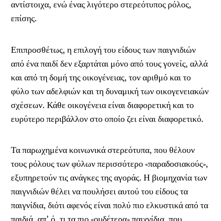
αντίστοιχα, ενώ ένας λιγότερο στερεότυπος ρόλος,
επίσης.
Επιπροσθέτως, η επιλογή του είδους των παιγνιδιών
από ένα παιδί δεν εξαρτάται μόνο από τους γονείς, αλλά
και από τη δομή της οικογένειας, τον αριθμό και το
φύλο των αδελφιών και τη δυναμική των οικογενειακών
σχέσεων. Κάθε οικογένεια είναι διαφορετική και το
ευρύτερο περιβάλλον στο οποίο ζει είναι διαφορετικό.
Τα παρωχημένα κοινωνικά στερεότυπα, που θέλουν
τους ρόλους των φύλων περισσότερο «παραδοσιακούς»,
εξυπηρετούν τις ανάγκες της αγοράς. Η βιομηχανία των
παιγνιδιών θέλει να πουλήσει αυτού του είδους τα
παιγνίδια, διότι αφενός είναι πολύ πιο ελκυστικά από τα
παιδιά, απ’ ό, τι τα πιο «ουδέτερα» παιχνίδια, που