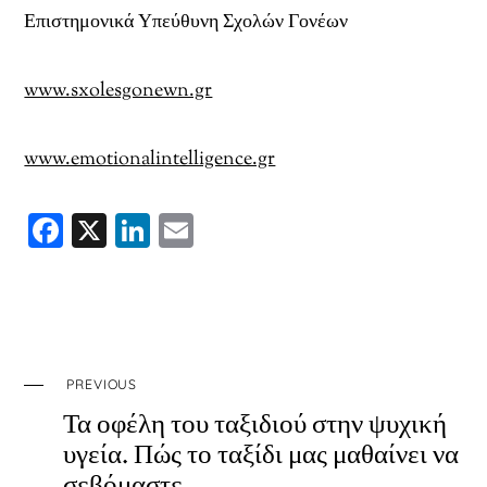
Επιστημονικά Υπεύθυνη Σχολών Γονέων
www.sxolesgonewn.gr
www.emotionalintelligence.gr
F
X
Li
E
ac
n
m
e
ke
ai
b
dI
l
o
n
PREVIOUS
o
Τα οφέλη του ταξιδιού στην ψυχική
k
υγεία. Πώς το ταξίδι μας μαθαίνει να
σεβόμαστε