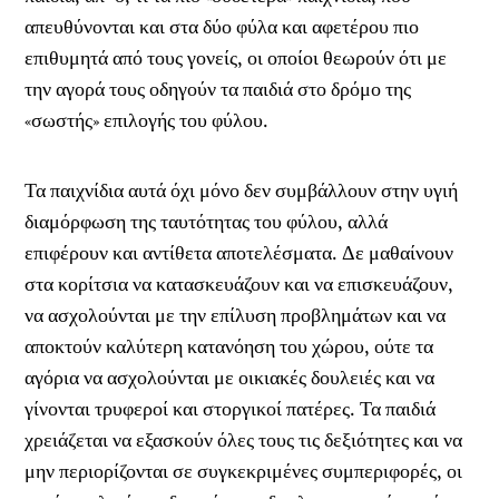
απευθύνονται και στα δύο φύλα και αφετέρου πιο
επιθυμητά από τους γονείς, οι οποίοι θεωρούν ότι με
την αγορά τους οδηγούν τα παιδιά στο δρόμο της
«σωστής» επιλογής του φύλου.
Τα παιχνίδια αυτά όχι μόνο δεν συμβάλλουν στην υγιή
διαμόρφωση της ταυτότητας του φύλου, αλλά
επιφέρουν και αντίθετα αποτελέσματα. Δε μαθαίνουν
στα κορίτσια να κατασκευάζουν και να επισκευάζουν,
να ασχολούνται με την επίλυση προβλημάτων και να
αποκτούν καλύτερη κατανόηση του χώρου, ούτε τα
αγόρια να ασχολούνται με οικιακές δουλειές και να
γίνονται τρυφεροί και στοργικοί πατέρες. Τα παιδιά
χρειάζεται να εξασκούν όλες τους τις δεξιότητες και να
μην περιορίζονται σε συγκεκριμένες συμπεριφορές, οι