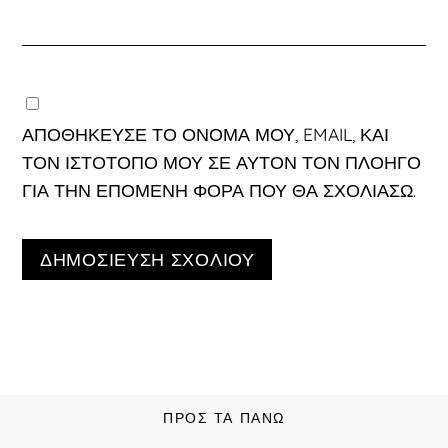
ΑΠΟΘΉΚΕΥΣΕ ΤΟ ΌΝΟΜΆ ΜΟΥ, EMAIL, ΚΑΙ
ΤΟΝ ΙΣΤΌΤΟΠΟ ΜΟΥ ΣΕ ΑΥΤΌΝ ΤΟΝ ΠΛΟΗΓΌ
ΓΙΑ ΤΗΝ ΕΠΌΜΕΝΗ ΦΟΡΆ ΠΟΥ ΘΑ ΣΧΟΛΙΆΣΩ.
ΠΡΟΣ ΤΑ ΠΆΝΩ