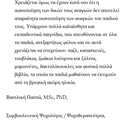
Χρειάζεται όμως να έχουν κατά νου ότι η
ικανοποίηση των δικών τους αναγκών δεν αποτελεί
απαραίτητα ικανοποίηση των αναγκών του παιδιού
τους. Υπάρχουν πολλά καλαίσθητα και
εκπαιδευτικά παιγνίδια, που απευθύνονται σε όλα
τα παιδιά, ανεξαρτήτως φύλου και σε αυτά
χρειάζεται να στοχεύουν: παζλ, κατασκευές,
τουβλάκια, ζωάκια λούτρινα και ξύλινα,
μαριονέτες, δακτυλόκουκλες και φυσικά πολλά
βιβλία, τα οποία τα παιδιά μαθαίνουν να εκτιμούν
από τη βρεφική ακόμη ηλικία.
Βασιλική Παππά, MSc, PhD,
Συμβουλευτική Ψυχολόγος / Ψυχοθεραπεύτρια,