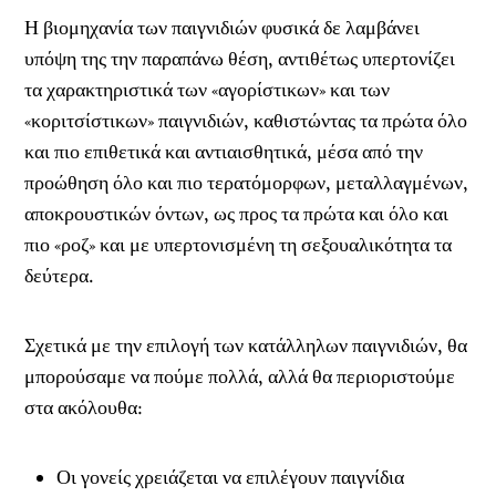
Η βιομηχανία των παιγνιδιών φυσικά δε λαμβάνει
υπόψη της την παραπάνω θέση, αντιθέτως υπερτονίζει
τα χαρακτηριστικά των «αγορίστικων» και των
«κοριτσίστικων» παιγνιδιών, καθιστώντας τα πρώτα όλο
και πιο επιθετικά και αντιαισθητικά, μέσα από την
προώθηση όλο και πιο τερατόμορφων, μεταλλαγμένων,
αποκρουστικών όντων, ως προς τα πρώτα και όλο και
πιο «ροζ» και με υπερτονισμένη τη σεξουαλικότητα τα
δεύτερα.
Σχετικά με την επιλογή των κατάλληλων παιγνιδιών, θα
μπορούσαμε να πούμε πολλά, αλλά θα περιοριστούμε
στα ακόλουθα:
Οι γονείς χρειάζεται να επιλέγουν παιγνίδια