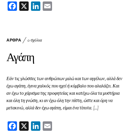
F
X
Li
E
ac
nk
m
eb
ed
ai
oo
In
l
k
ΆΡΘΡΑ
0 σχόλια
Αγάπη
Εάν τις γλώσσες των ανθρώπων μιλώ και των αγγέλων, αλλά δεν
έχω αγάπη, έγινα χαλκός που ηχεί ή κύμβαλο που αλαλάζει. Και
αν έχω το χάρισμα της προφητείας και κατέχω όλα τα μυστήρια
και όλη τη γνώση, κι αν έχω όλη την πίστη, ώστε και όρη να
μετακινώ, αλλά δεν έχω αγάπη, είμαι ένα τίποτα. […]
F
X
Li
E