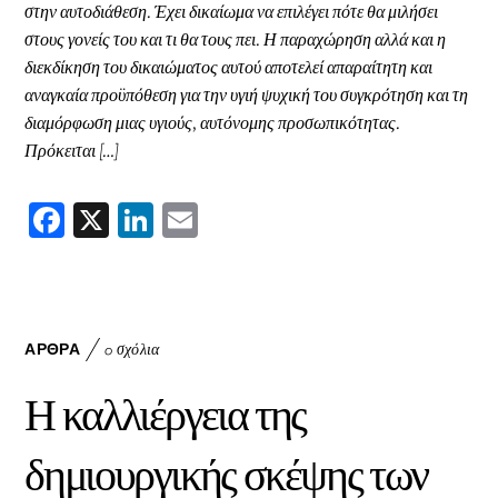
στην αυτοδιάθεση. Έχει δικαίωμα να επιλέγει πότε θα μιλήσει
στους γονείς του και τι θα τους πει. Η παραχώρηση αλλά και η
διεκδίκηση του δικαιώματος αυτού αποτελεί απαραίτητη και
αναγκαία προϋπόθεση για την υγιή ψυχική του συγκρότηση και τη
διαμόρφωση μιας υγιούς, αυτόνομης προσωπικότητας.
Πρόκειται […]
F
X
Li
E
ac
nk
m
eb
ed
ai
oo
In
l
k
ΆΡΘΡΑ
0 σχόλια
Η καλλιέργεια της
δημιουργικής σκέψης των