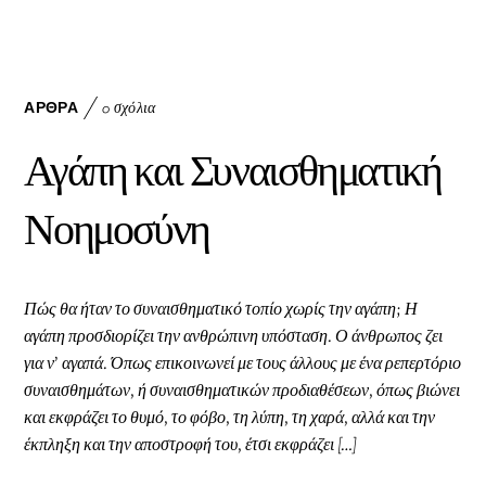
ac
nk
m
eb
ed
ai
oo
In
l
k
ΆΡΘΡΑ
0 σχόλια
Αγάπη και Συναισθηματική
Νοημοσύνη
Πώς θα ήταν το συναισθηματικό τοπίο χωρίς την αγάπη; Η
αγάπη προσδιορίζει την ανθρώπινη υπόσταση. Ο άνθρωπος ζει
για ν’ αγαπά. Όπως επικοινωνεί με τους άλλους με ένα ρεπερτόριο
συναισθημάτων, ή συναισθηματικών προδιαθέσεων, όπως βιώνει
και εκφράζει το θυμό, το φόβο, τη λύπη, τη χαρά, αλλά και την
έκπληξη και την αποστροφή του, έτσι εκφράζει […]