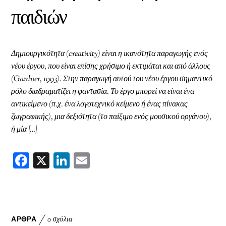
παιδιών
Δημιουργικότητα (creativity) είναι η ικανότητα παραγωγής ενός
νέου έργου, που είναι επίσης χρήσιμο ή εκτιμάται και από άλλους
(Gardner, 1993). Στην παραγωγή αυτού του νέου έργου σημαντικό
ρόλο διαδραματίζει η φαντασία. Το έργο μπορεί να είναι ένα
αντικείμενο (π.χ. ένα λογοτεχνικό κείμενο ή ένας πίνακας
ζωγραφικής), μια δεξιότητα (το παίξιμο ενός μουσικού οργάνου),
ή μία […]
F
X
Li
E
ac
nk
m
eb
ed
ai
oo
In
l
k
ΆΡΘΡΑ
0 σχόλια