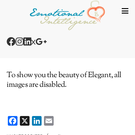
To show you the beauty of Elegant, all
images are disabled.
F
X
Li
E
ac
n
m