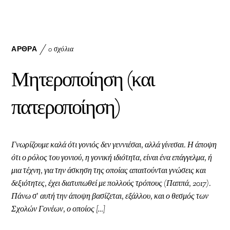
ac
nk
m
eb
ed
ai
oo
In
l
k
ΆΡΘΡΑ
0 σχόλια
Μητεροποίηση (και
πατεροποίηση)
Γνωρίζουμε καλά ότι γονιός δεν γεννιέσαι, αλλά γίνεσαι. Η άποψη
ότι ο ρόλος του γονιού, η γονική ιδιότητα, είναι ένα επάγγελμα, ή
μια τέχνη, για την άσκηση της οποίας απαιτούνται γνώσεις και
δεξιότητες, έχει διατυπωθεί με πολλούς τρόπους (Παππά, 2017).
Πάνω σ’ αυτή την άποψη βασίζεται, εξάλλου, και ο θεσμός των
Σχολών Γονέων, ο οποίος […]