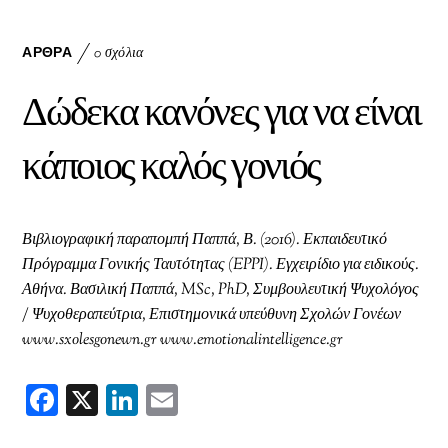
eb
ed
ai
oo
In
l
k
ΆΡΘΡΑ
0 σχόλια
Δώδεκα κανόνες για να είναι
κάποιος καλός γονιός
Βιβλιογραφική παραπομπή Παππά, Β. (2016). Εκπαιδευτικό
Πρόγραμμα Γονικής Ταυτότητας (EPPI). Εγχειρίδιο για ειδικούς.
Αθήνα. Βασιλική Παππά, MSc, PhD, Συμβουλευτική Ψυχολόγος
/ Ψυχοθεραπεύτρια, Επιστημονικά υπεύθυνη Σχολών Γονέων
www.sxolesgonewn.gr www.emotionalintelligence.gr
F
X
Li
E
ac
nk
m