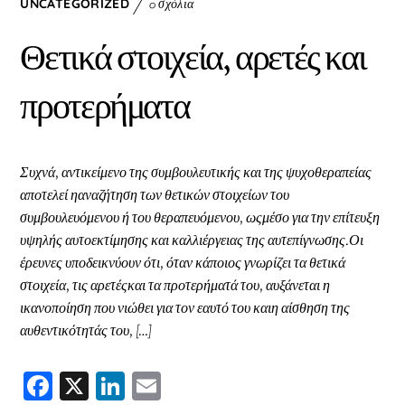
e
ke
ai
UNCATEGORIZED
0 σχόλια
b
dI
l
Θετικά στοιχεία, αρετές και
o
n
o
προτερήματα
k
Συχνά, αντικείμενο της συμβουλευτικής και της ψυχοθεραπείας
αποτελεί ηαναζήτηση των θετικών στοιχείων του
συμβουλευόμενου ή του θεραπευόμενου, ωςμέσο για την επίτευξη
υψηλής αυτοεκτίμησης και καλλιέργειας της αυτεπίγνωσης.Οι
έρευνες υποδεικνύουν ότι, όταν κάποιος γνωρίζει τα θετικά
στοιχεία, τις αρετέςκαι τα προτερήματά του, αυξάνεται η
ικανοποίηση που νιώθει για τον εαυτό του καιη αίσθηση της
αυθεντικότητάς του, […]
F
X
Li
E